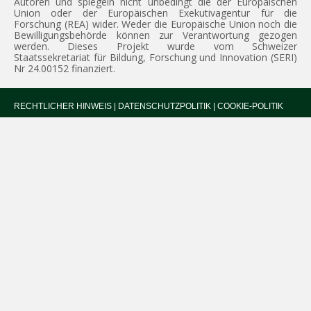
Autoren und spiegeln nicht unbedingt die der Europäischen
Union oder der Europäischen Exekutivagentur für die
Forschung (REA) wider. Weder die Europäische Union noch die
Bewilligungsbehörde können zur Verantwortung gezogen
werden. Dieses Projekt wurde vom Schweizer
Staatssekretariat für Bildung, Forschung und Innovation (SERI)
Nr 24.00152 finanziert.
RECHTLICHER HINWEIS
|
DATENSCHUTZPOLITIK
|
COOKIE-POLITIK